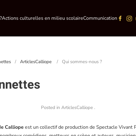
?
Actions culturelles en milieu scolaire
Communication
nettes
ArticlesCalliope
Qui sommes-nous ?
nnettes
Posted in
ArticlesCalliope
.
de Calliope
est un collectif de production de Spectacle Vivant
de nombreux comédiens, metteurs en scène et auteurs, musicien